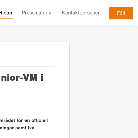
heter
Pressmaterial
Kontaktpersoner
Följ
unior-VM i
rådet för en officiell
äningar samt två