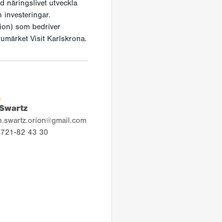
 näringslivet utveckla
 investeringar.
ion) som bedriver
rumärket Visit Karlskrona.
N
Swartz
n.swartz.orion@gmail.com
721-82 43 30