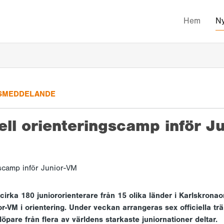
Hem
Ny
SMEDDELANDE
ell orienteringscamp inför J
rka 180 juniororienterare från 15 olika länder i Karlskronaom
r-VM i orientering. Under veckan arrangeras sex officiella tr
 löpare från flera av världens starkaste juniornationer deltar.