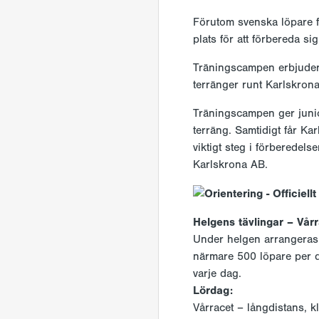
Förutom svenska löpare f
plats för att förbereda s
Träningscampen erbjuder v
terränger runt Karlskro
Träningscampen ger junior
terräng. Samtidigt får Kar
viktigt steg i förberede
Karlskrona AB.
Helgens tävlingar – Vår
Under helgen arrangeras ä
närmare 500 löpare per d
varje dag.
Lördag:
Vårracet – långdistans, k