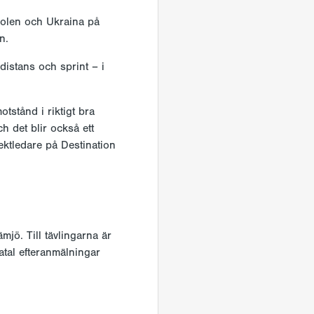
Polen och Ukraina på
n.
distans och sprint – i
tstånd i riktigt bra
h det blir också ett
ektledare på Destination
jö. Till tävlingarna är
tal efteranmälningar