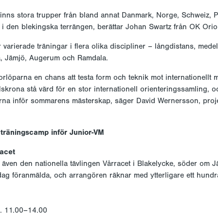
inns stora trupper från bland annat Danmark, Norge, Schweiz, 
ig i den blekingska terrängen, berättar Johan Swartz från OK Orio
arierade träningar i flera olika discipliner – långdistans, medel
na, Jämjö, Augerum och Ramdala.
löparna en chans att testa form och teknik mot internationellt mo
lskrona stå värd för en stor internationell orienteringssamling, oc
lserna inför sommarens mästerskap, säger David Wernersson, proj
racet
ven den nationella tävlingen Vårracet i Blakelycke, söder om Jäm
ag föranmälda, och arrangören räknar med ytterligare ett hundra
l. 11.00–14.00