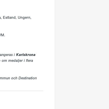
, Estland, Ungern,
-VM.
Karlskrona
angeras i
p om medaljer i flera
kommun och Destination