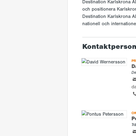
Destination Karlskrona A
och positionera Karlskron
Destination Karlskrona 
nationell och internation
Kontaktperso
PR
D
De
d
OK
P
Tr