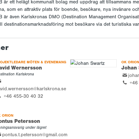
B är ett helägt kommunalt bolag med uppdrag att tillsammans med
a, som en attraktiv plats för boende, besökare, nya invånare och
AB är även Karlskronas DMO (Destination Management Organisat
ell destinationsmarknadsföring mot besökare via det turistiska va
ner
OJEKTLEDARE MÖTEN & EVENEMANG
OK ORIO
avid Wernersson
Johan 
stination Karlskrona
joha
+46 
avid.wernersson@karlskrona.se
+46 455-30 40 32
 ORION
ontus Petersson
äningsansvarig under lägret
pontus.t.petersson@gmail.com